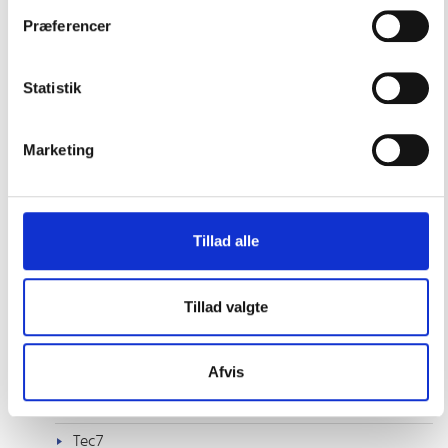
McLube
Præferencer
Mirka
Statistik
Owatrol
Renskib
Marketing
Scrubbis
Seajet
Sharkbite
Tillad alle
Ship Shape
Sika
Tillad valgte
Snappy
Afvis
Star brite
SuperLube
Tec7