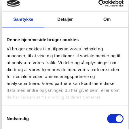
BHP
Biocool
Samtykke
Detaljer
Om
Boracol
Børster og spande
Denne hjemmeside bruger cookies
Dulon
Vi bruger cookies til at tilpasse vores indhold og
Hempel bådpleje
annoncer, til at vise dig funktioner til sociale medier og til
at analysere vores trafik. Vi deler også oplysninger om
International
din brug af vores hjemmeside med vores partnere inden
Jotun
for sociale medier, annonceringspartnere og
analysepartnere. Vores partnere kan kombinere disse
Kemetyl
data med andre oplysninger, du har givet dem, eller som
Le Tonkinois
de har indsamlet fra din brug af deres tjenester.
LE Tonkinois
Samtykkevalg
LionProtect
Nødvendig
Maxi 3