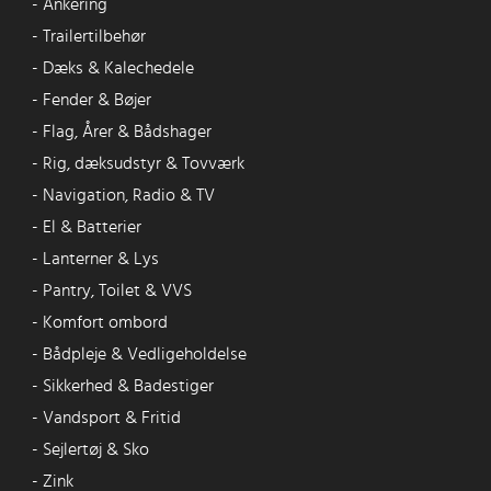
-
Ankering
-
Trailertilbehør
-
Dæks & Kalechedele
-
Fender & Bøjer
-
Flag, Årer & Bådshager
-
Rig, dæksudstyr & Tovværk
-
Navigation, Radio & TV
-
El & Batterier
-
Lanterner & Lys
-
Pantry, Toilet & VVS
-
Komfort ombord
-
Bådpleje & Vedligeholdelse
-
Sikkerhed & Badestiger
-
Vandsport & Fritid
-
Sejlertøj & Sko
-
Zink