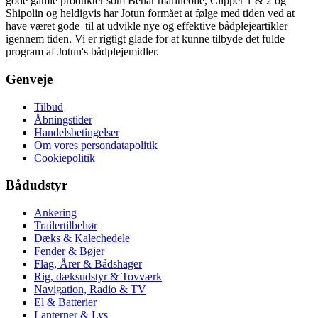
gode gamle produkter som Benar marineolie, Clipper 1 & 2 og
Shipolin og heldigvis har Jotun formået at følge med tiden ved at
have været gode til at udvikle nye og effektive bådplejeartikler
igennem tiden. Vi er rigtigt glade for at kunne tilbyde det fulde
program af Jotun's bådplejemidler.
Genveje
Tilbud
Åbningstider
Handelsbetingelser
Om vores persondatapolitik
Cookiepolitik
Bådudstyr
Ankering
Trailertilbehør
Dæks & Kalechedele
Fender & Bøjer
Flag, Årer & Bådshager
Rig, dæksudstyr & Tovværk
Navigation, Radio & TV
El & Batterier
Lanterner & Lys