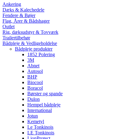
Ankering
Dæks & Kalechedele
Fendere & Bøjer
Flag, Årer & Bådshager
Outlet
Rig, dæksudstyr & Tovværk
Trailertilbehør
Bådpleje & Vedligeholdelse
Bådpleje produkter
1852 Polering
3M
Abnet
Autosol
BHP
Biocool
Boracol
Børster og spande
Dulon
Hempel bådpleje
International
Jotun
Kemetyl
Le Tonkinois
LE Tonkinois
LionProtect