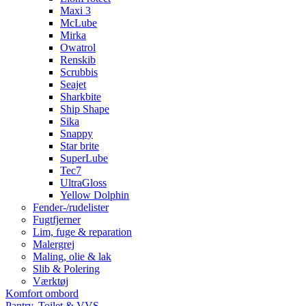
Maxi 3
McLube
Mirka
Owatrol
Renskib
Scrubbis
Seajet
Sharkbite
Ship Shape
Sika
Snappy
Star brite
SuperLube
Tec7
UltraGloss
Yellow Dolphin
Fender-/rudelister
Fugtfjerner
Lim, fuge & reparation
Malergrej
Maling, olie & lak
Slib & Polering
Værktøj
Komfort ombord
Pantry, Toilet & VVS