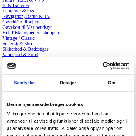
El & Batterier
Lanterner & Lys
Navigation, Radio & TV
Gaveidéer til sejleren
Gavekort til Marineudstyr
Helt friske nyheder i shoppen
Vintage / Classic
Sejlertøj & Sko
Sikkerhed & Badestiger
Vandsport & Fritid
Motordele & Tilbehør
Offeranoder
Styring & Motorkontrol
Kontakt os
Samtykke
Detaljer
Om
Jotun
Denne hjemmeside bruger cookies
Jotun
Vi bruger cookies til at tilpasse vores indhold og
annoncer, til at vise dig funktioner til sociale medier og til
Jotun boat wash 1l
at analysere vores trafik. Vi deler også oplysninger om
139,00
DKK
din brug af vores hjemmeside med vores partnere inden