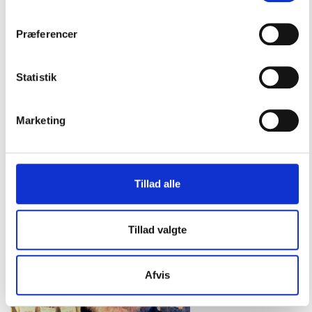
Rig, dæksudstyr & Tovværk
Sejlertøj & Sko
Præferencer
Sikkerhed & Badestiger
Statistik
Styring & Motorkontrol
Trailertilbehør
Marketing
Vandsport & Fritid
Vintage / Classic
Tillad alle
Tillad valgte
Afvis