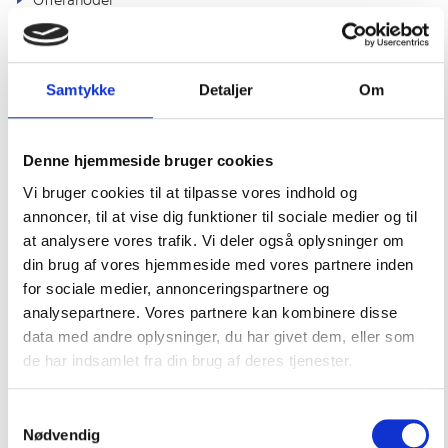
Offeranoder
Outlet
Pantry, Toilet & VVS
Samtykke
Detaljer
Om
Fittings
Gas & grill
Denne hjemmeside bruger cookies
Køl & varme
Vi bruger cookies til at tilpasse vores indhold og
Pantry og vaske
annoncer, til at vise dig funktioner til sociale medier og til
at analysere vores trafik. Vi deler også oplysninger om
Pumper
din brug af vores hjemmeside med vores partnere inden
Slanger
for sociale medier, annonceringspartnere og
analysepartnere. Vores partnere kan kombinere disse
Toilet & septitank
data med andre oplysninger, du har givet dem, eller som
Ventilation
de har indsamlet fra din brug af deres tjenester.
Solcelle ventilator
Samtykkevalg
Ventiler & ventilationsriste
Nødvendig