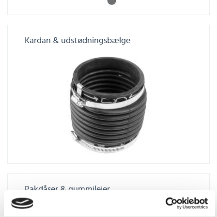
Kardan & udstødningsbælge
Pakdåser & gummilejer