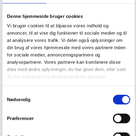
Motordele & Tilbehør
Denne hjemmeside bruger cookies
Brændstoftanke
Vi bruger cookies til at tilpasse vores indhold og
Benzintanke
annoncer, til at vise dig funktioner til sociale medier og til
at analysere vores trafik. Vi deler også oplysninger om
Brændstofdunke
din brug af vores hjemmeside med vores partnere inden
Brændstoftanke til båd
for sociale medier, annonceringspartnere og
analysepartnere. Vores partnere kan kombinere disse
Tilbehør til brændstoftanke
data med andre oplysninger, du har givet dem, eller som
HONDA påhængsmotorer
de har indsamlet fra din brug af deres tjenester.
Motor instrumenter
Samtykkevalg
Motor reservedele
Nødvendig
Motor tilbehør
Motor vedligeholdelse
Præferencer
Orbitrade og Bosch Motordele til Volvo Penta efter
model