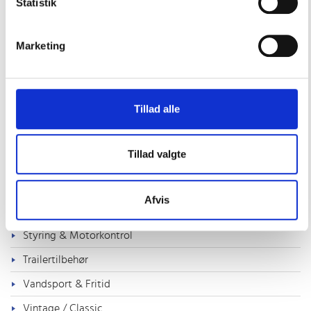
Statistik
Propeller
Slanger & spændebånd
Marketing
Navigation, Radio & TV
Offeranoder
Tillad alle
Outlet
Pantry, Toilet & VVS
Tillad valgte
Rig, dæksudstyr & Tovværk
Sejlertøj & Sko
Afvis
Sikkerhed & Badestiger
Styring & Motorkontrol
Trailertilbehør
Vandsport & Fritid
Vintage / Classic