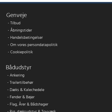
Genveje
-
Tilbud
-
Åbningstider
-
Handelsbetingelser
-
Om vores persondatapolitik
-
Cookiepolitik
Bådudstyr
-
Ankering
-
Trailertilbehør
-
Dæks & Kalechedele
-
Fender & Bøjer
-
Flag, Årer & Bådshager
-
Rig, dæksudstyr & Tovværk