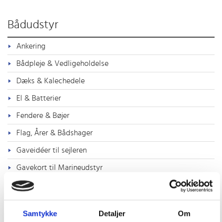
Bådudstyr
Ankering
Bådpleje & Vedligeholdelse
Dæks & Kalechedele
El & Batterier
Fendere & Bøjer
Flag, Årer & Bådshager
Gaveidéer til sejleren
Gavekort til Marineudstyr
Helt friske nyheder i shoppen
Komfort ombord
Samtykke
Detaljer
Om
Lanterner & Lys