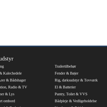
udstyr
ing
Trailertilbehør
& Kalechedele
Fender & Bøjer
Årer & Bådshager
Rig, dæksudstyr & Tovværk
tion, Radio & TV
El & Batterier
ner & Lys
Pantry, Toilet & VVS
rt ombord
Bådpleje & Vedligeholdelse