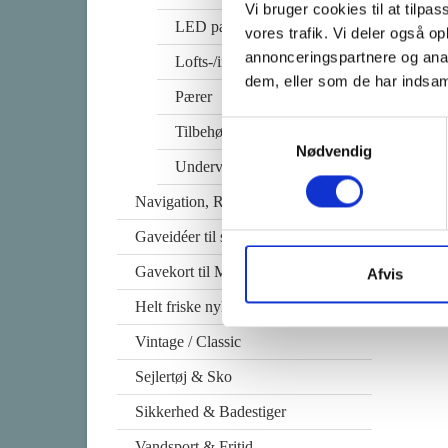
Vi bruger cookies til at tilpas
LED pærer
vores trafik. Vi deler også 
annonceringspartnere og anal
Lofts-/indbygnings lamper
dem, eller som de har indsaml
Pærer
Samtykkevalg
Tilbehør til lys/lamper
Nødvendig
Undervands-/docking lys
Navigation, Radio & TV
Gaveidéer til sejleren
Gavekort til Marineudstyr
Afvis
Helt friske nyheder i shoppen
Vintage / Classic
Sejlertøj & Sko
Sikkerhed & Badestiger
Vandsport & Fritid