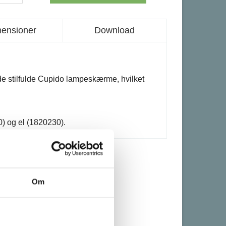
ensioner
Download
e stilfulde Cupido lampeskærme, hvilket
0) og el (1820230).
Om