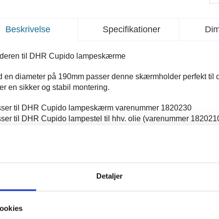
Beskrivelse
Specifikationer
Dim
deren til DHR Cupido lampeskærme
 en diameter på 190mm passer denne skærmholder perfekt til d
rer en sikker og stabil montering.
ser til DHR Cupido lampeskærm varenummer 1820230
ser til
DHR Cupido
lampestel til hhv. olie (varenummer 182021
behørs produkter
Detaljer
Dhr bordlampe stor 8816 - olie
839,00
DKK
Antal
ookies
Dhr bordlampe 8816 stor - elektrisk
859,00
DKK
Antal