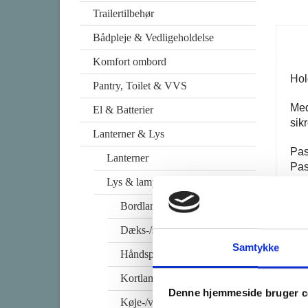
Trailertilbehør
Bådpleje & Vedligeholdelse
Komfort ombord
Hol
Pantry, Toilet & VVS
Med
El & Batterier
sik
Lanterner & Lys
Pas
Lanterner
Pas
Lys & lamper
Bordlamper
Til
Dæks-/søge lys
Samtykke
Håndspot & lommelygter
Kortlamper
Denne hjemmeside bruger c
Køje-/væg lamper