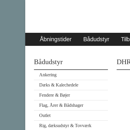
Åbningstider
Bådudstyr
Til
Bådudstyr
DHR
Ankering
Dæks & Kalechedele
Fendere & Bøjer
Flag, Årer & Bådshager
Outlet
Rig, dæksudstyr & Tovværk