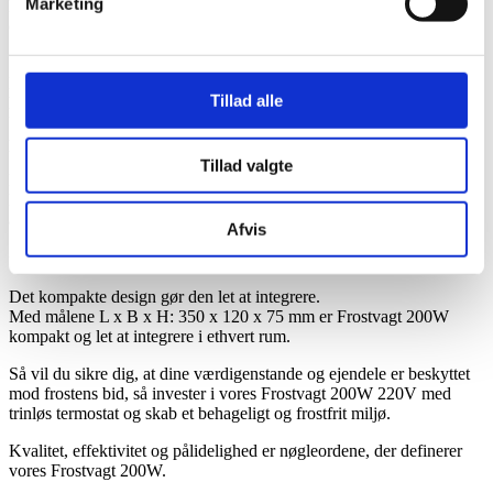
Marketing
Med en imponerende effekt på 200W er denne elvarmer i stand til at
opretholde en konstant og behagelig varme.
Bådvarmeren er designet til at blive monteret på en lodret på væg,
Tillad alle
hvilket sparer plads og giver optimal varmefordeling.
Uanset om det er i din båd, garage eller loftrum, er denne enhed en
pålidelig løsning til at holde frost og fugtighed væk.
Tillad valgte
Frostvagten er konstrueret til at håndtere forskellige miljøer.
Den kan trygt anvendes både i tørre og fugtige rum, hvilket gør den
alsidig og pålidelig under forskellige forhold.
Afvis
Så uanset hvor du har brug for ekstra varme og beskyttelse mod
frost, er denne elvarmer klar til at klare opgaven.
Det kompakte design gør den let at integrere.
Med målene L x B x H: 350 x 120 x 75 mm er Frostvagt 200W
kompakt og let at integrere i ethvert rum.
Så vil du sikre dig, at dine værdigenstande og ejendele er beskyttet
mod frostens bid, så invester i vores Frostvagt 200W 220V med
trinløs termostat og skab et behageligt og frostfrit miljø.
Kvalitet, effektivitet og pålidelighed er nøgleordene, der definerer
vores Frostvagt 200W.