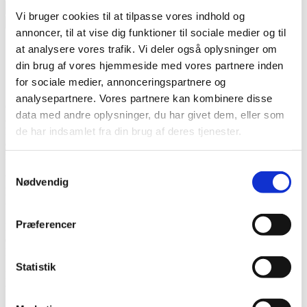
stk.
Vi bruger cookies til at tilpasse vores indhold og
annoncer, til at vise dig funktioner til sociale medier og til
Beskrivelse
at analysere vores trafik. Vi deler også oplysninger om
Specifikationer
din brug af vores hjemmeside med vores partnere inden
Dimensioner
for sociale medier, annonceringspartnere og
Download
analysepartnere. Vores partnere kan kombinere disse
Optimal frostbeskyttelse til din båd, garage eller loftrum er
data med andre oplysninger, du har givet dem, eller som
afgørende for at bevare værdifulde ejendele intakte.
de har indsamlet fra din brug af deres tjenester.
Frostvagten starter automatisk ved den minimumstemperatur du
ønsker og beskytter dermed din båd, campingvogn, garage etc. mod
frost.
Samtykkevalg
Vores frostvagt 200W 220V er den ideelle løsning, både til at holde
Nødvendig
kulden på afstand og skabe en behagelig temperatur mellem +5 og
+35 grader.
Præferencer
Den effektive elvarmer har præcis termostatstyring og er ikke bare
en varmekilde.
Den er designet til at levere pålidelig og effektiv frostbeskyttelse.
Statistik
Den indbyggede trinløse termostat giver dig fuld kontrol over
temperaturen, så du kan tilpasse den nøjagtigt efter dine behov.