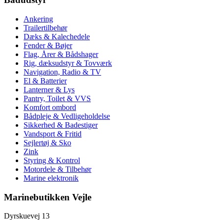
Ankering
Trailertilbehør
Dæks & Kalechedele
Fender & Bøjer
Flag, Årer & Bådshager
Rig, dæksudstyr & Tovværk
Navigation, Radio & TV
El & Batterier
Lanterner & Lys
Pantry, Toilet & VVS
Komfort ombord
Bådpleje & Vedligeholdelse
Sikkerhed & Badestiger
Vandsport & Fritid
Sejlertøj & Sko
Zink
Styring & Kontrol
Motordele & Tilbehør
Marine elektronik
Marinebutikken Vejle
Dyrskuevej 13