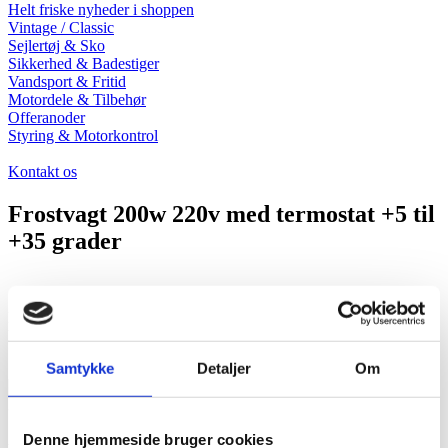
Helt friske nyheder i shoppen
Vintage / Classic
Sejlertøj & Sko
Sikkerhed & Badestiger
Vandsport & Fritid
Motordele & Tilbehør
Offeranoder
Styring & Motorkontrol
Kontakt os
Frostvagt 200w 220v med termostat +5 til
+35 grader
Effektiv Elvarmer som er velegnet til at holde båden garagen
loftrummet lignende fri for frost.
Samtykke
Detaljer
Om
1102130
På lager (levering: 1-3 dage)
339,00
DKK
Denne hjemmeside bruger cookies
Antal