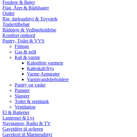
Fendere & Bøjer
Flag, Årer & Bådshager
Outlet
Rig, dæksudstyr & Tovværk
Trailertilbehør
Bådpleje & Vedligeholdelse
Komfort ombord
Pantry, Toilet & VVS
Fittings
Gas & grill
Køl & varme
Kalorifere varmere
Køleskab/frys
Varme Apparater
Varmtvandsbeholdere
Pantry og vaske
Pumper
Slanger
Toilet & septitank
Ventilation
El & Batterier
Lanterner & Lys
Navigation, Radio & TV
Gaveidéer til sejleren
Gavekort til Marineudstyr