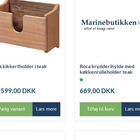
 kikkertholder i teak
Roca krydderihylde med
køkkenrulleholder teak
33x9,5x25cm
a 599,00
DKK
669,00
DKK
Vælg variant
Læs mere
Tilføj til kurv
Læs m