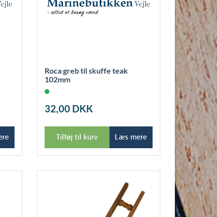
Roca greb til skuffe teak
102mm
32,00
DKK
ere
Tilføj til kurv
Læs mere