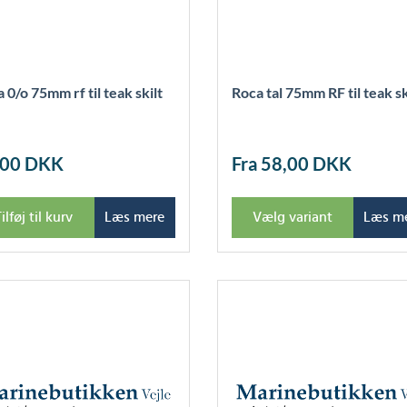
 0/o 75mm rf til teak skilt
Roca tal 75mm RF til teak sk
,00
DKK
Fra 58,00
DKK
ilføj til kurv
Læs mere
Vælg variant
Læs m