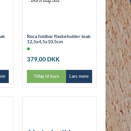
eak
Roca foldbar flaskeholder teak
12,5x4,5x10,5cm
379,00
DKK
ere
Tilføj til kurv
Læs mere