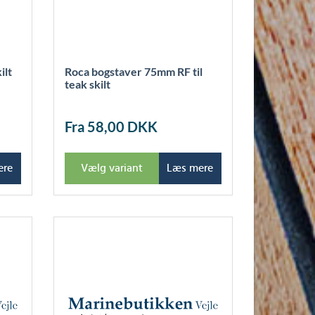
ilt
Roca bogstaver 75mm RF til
teak skilt
Fra 58,00
DKK
ere
Vælg variant
Læs mere