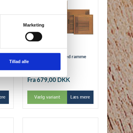
Marketing
e
Roca jalousilåge med ramme
venstre teak
Tillad alle
Fra 679,00
DKK
ere
Vælg variant
Læs mere