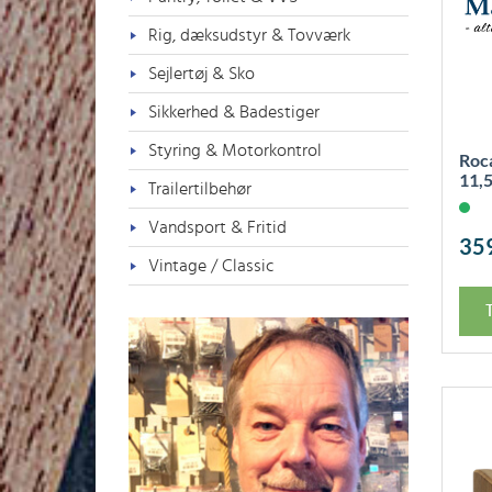
Rig, dæksudstyr & Tovværk
Sejlertøj & Sko
Sikkerhed & Badestiger
Styring & Motorkontrol
Roca
11,
Trailertilbehør
Vandsport & Fritid
35
Vintage / Classic
T