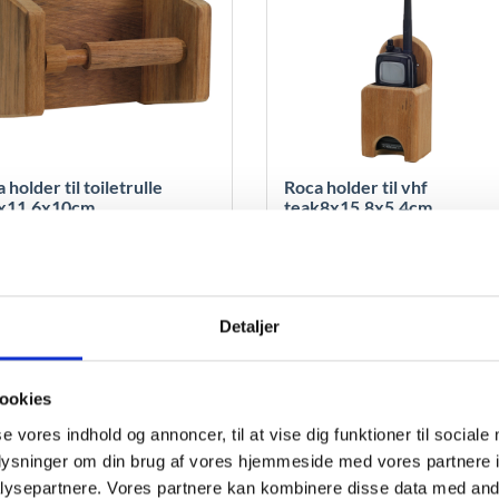
 holder til toiletrulle
Roca holder til vhf
x11,6x10cm
teak8x15,8x5,4cm
9,00
DKK
359,00
DKK
Detaljer
ilføj til kurv
Læs mere
Tilføj til kurv
Læs m
ookies
se vores indhold og annoncer, til at vise dig funktioner til sociale
oplysninger om din brug af vores hjemmeside med vores partnere i
ysepartnere. Vores partnere kan kombinere disse data med andr