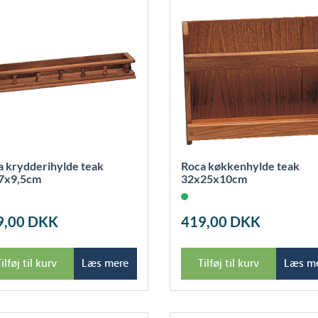
a krydderihylde teak
Roca køkkenhylde teak
7x9,5cm
32x25x10cm
9,00
DKK
419,00
DKK
ilføj til kurv
Læs mere
Tilføj til kurv
Læs m