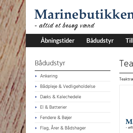
Åbningstider
Bådudstyr
Ti
Tea
Bådudstyr
Ankering
Teaktr
Bådpleje & Vedligeholdelse
Dæks & Kalechedele
El & Batterier
Fendere & Bøjer
Flag, Årer & Bådshager