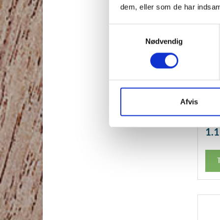
dem, eller som de har indsaml
Samtykkevalg
Nødvendig
Roca
l19
Afvis
1.
T