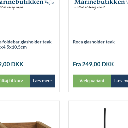
 foldebar glasholder teak
Roca glasholder teak
5x4,5x10,5cm
9,00
DKK
Fra 249,00
DKK
ilføj til kurv
Læs mere
Vælg variant
Læs m