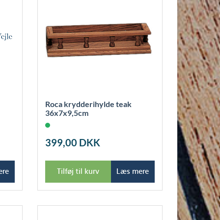
Roca krydderihylde teak
36x7x9,5cm
399,00
DKK
ere
Tilføj til kurv
Læs mere