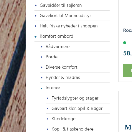
Gaveidéer til sejleren
Gavekort til Marineudstyr
Helt friske nyheder i shoppen
Roca
Komfort ombord
Bådvarmere
58
Borde
Diverse komfort
T
Hynder & madras
Interiør
Fyrfadslygter og stager
Gaveartikler, Spil & Bøger
Klædekroge
Kop- & flaskeholdere