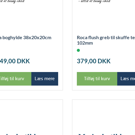
a boghylde 38x20x20cm
Roca flush greb til skuffe t
102mm
049,00
DKK
379,00
DKK
ilføj til kurv
Læs mere
Tilføj til kurv
Læs m