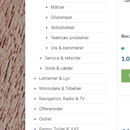
Måtter
Olielamper
Skibsklokker
Roc
Teaktræs produkter
Ure & barometer
1.
Service & tekstiler
Stole & sæder
T
Lanterner & Lys
Motordele & Tilbehør
Navigation, Radio & TV
Offeranoder
Outlet
Pantry, Toilet & VVS