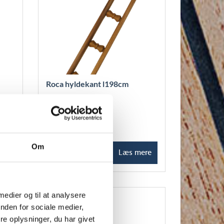
Roca hyldekant l198cm
959,00
DKK
Om
ere
Tilføj til kurv
Læs mere
 medier og til at analysere
nden for sociale medier,
e oplysninger, du har givet