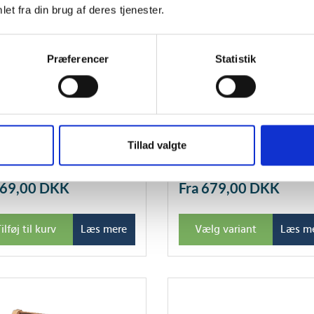
et fra din brug af deres tjenester.
Præferencer
Statistik
 hyldekant med l-profil
Roca jalousilåge med ramm
8cm
højre teak
Tillad valgte
169,00
DKK
Fra 679,00
DKK
ilføj til kurv
Læs mere
Vælg variant
Læs m