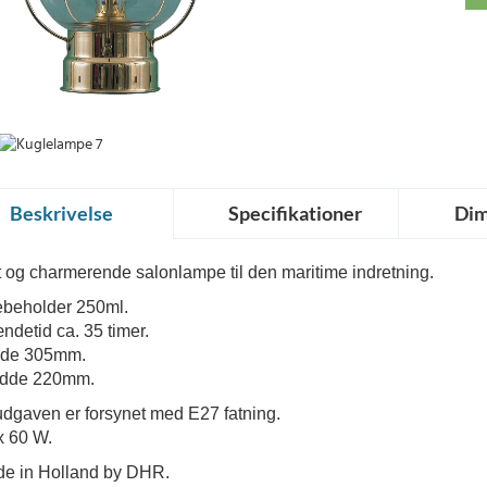
Beskrivelse
Specifikationer
Dim
t og charmerende salonlampe til den maritime indretning.
ebeholder 250ml. 
ndetid ca. 35 timer. 
de 305mm. 
edde 220mm.
udgaven er forsynet med E27 fatning. 
 60 W.
e in Holland by DHR.