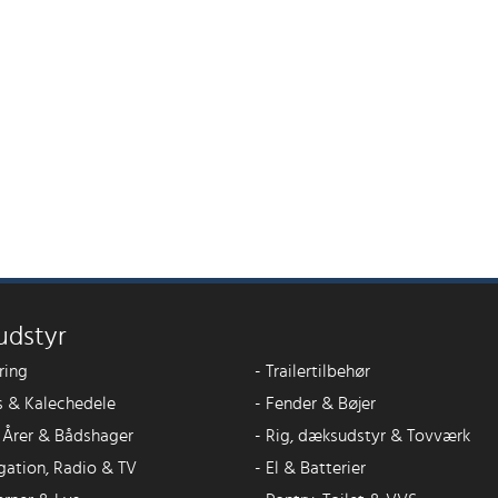
udstyr
ring
-
Trailertilbehør
 & Kalechedele
-
Fender & Bøjer
, Årer & Bådshager
-
Rig, dæksudstyr & Tovværk
gation, Radio & TV
-
El & Batterier