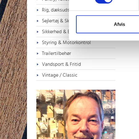
Rig, dæksudstyr & Tovværk
Sejlertøj & Sko
Afvis
Sikkerhed & Badestiger
Styring & Motorkontrol
Trailertilbehør
Vandsport & Fritid
Vintage / Classic