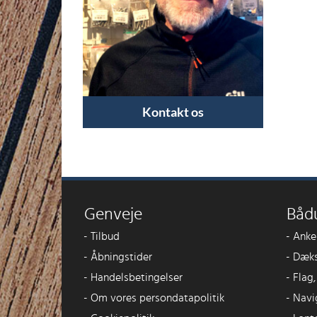
Kontakt os
Genveje
Båd
-
Tilbud
-
Anke
-
Åbningstider
-
Dæks
-
Handelsbetingelser
-
Flag
-
Om vores persondatapolitik
-
Navi