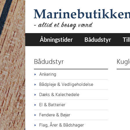
Åbningstider
Bådudstyr
Ti
Bådudstyr
Kugl
Ankering
Bådpleje & Vedligeholdelse
Dæks & Kalechedele
El & Batterier
Fendere & Bøjer
Flag, Årer & Bådshager