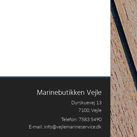
Marinebutikken Vejle
Dyrskuevej 13
7100, Vejle
Telefon: 7583 5490
E-mail: info@vejlemarineservice.dk