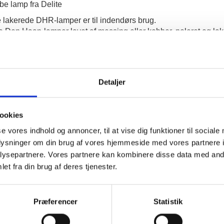
be lamp fra Delite
e lakerede DHR-lamper er til indendørs brug.
mindre andet er angivet. 
 at forlænge deres levetid anbefaler Den Haan, at deres lamper
Detaljer
ookies
se vores indhold og annoncer, til at vise dig funktioner til sociale
oplysninger om din brug af vores hjemmeside med vores partnere i
ysepartnere. Vores partnere kan kombinere disse data med andr
et fra din brug af deres tjenester.
Præferencer
Statistik