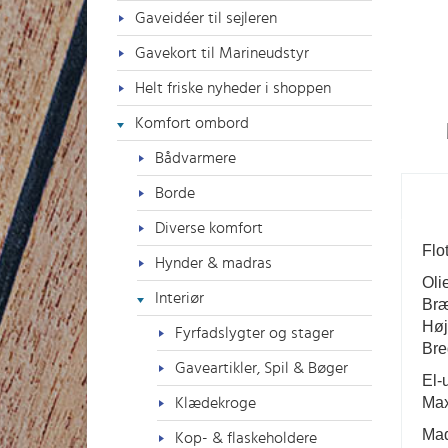
Gaveidéer til sejleren
Gavekort til Marineudstyr
Helt friske nyheder i shoppen
Komfort ombord
Bådvarmere
Borde
Diverse komfort
Flo
Hynder & madras
Oli
Interiør
Bræ
Høj
Fyrfadslygter og stager
Br
Gaveartikler, Spil & Bøger
El-
Max
Klædekroge
Mad
Kop- & flaskeholdere