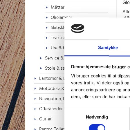
Glo
Måtter
All
Olielamper
 Alle Den Haan-lamper lavet af messing eller kobber, poleret og lakeret, er kun egnet til indendørs brug, 
med
Skibsklokker
For
Teaktræs produkter
Samtykke
Ure & barometer
Service & tekstiler
Denne hjemmeside bruger c
Stole & sæder
Vi bruger cookies til at tilpas
Lanterner & Lys
vores trafik. Vi deler også 
Motordele & Tilbehør
annonceringspartnere og anal
dem, eller som de har indsaml
Navigation, Radio & TV
Offeranoder
Samtykkevalg
Nødvendig
Outlet
Pantry, Toilet & VVS