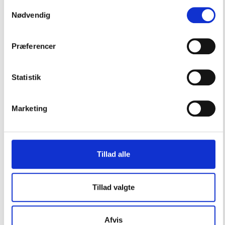
Samtykkevalg
Kontakt os
Nødvendig
Præferencer
Dhr lampeglas 15 x 210mm
Statistik
Glas (reserve) til 82.0050 82.0060 og 82.0380
1821230
Marketing
På lager (levering: 1-3 dage)
85,00
DKK
Tillad alle
stk.
Tillad valgte
Beskrivelse
Afvis