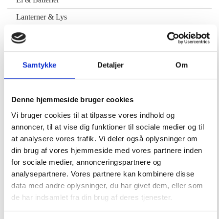
Lanterner & Lys
Navigation, Radio & TV
Gaveidéer til sejleren
Samtykke
Detaljer
Om
Gavekort til Marineudstyr
Helt friske nyheder i shoppen
Denne hjemmeside bruger cookies
Vintage / Classic
Vi bruger cookies til at tilpasse vores indhold og
Sejlertøj & Sko
annoncer, til at vise dig funktioner til sociale medier og til
Sikkerhed & Badestiger
at analysere vores trafik. Vi deler også oplysninger om
din brug af vores hjemmeside med vores partnere inden
Vandsport & Fritid
for sociale medier, annonceringspartnere og
Motordele & Tilbehør
analysepartnere. Vores partnere kan kombinere disse
data med andre oplysninger, du har givet dem, eller som
Offeranoder
de har indsamlet fra din brug af deres tjenester.
Styring & Motorkontrol