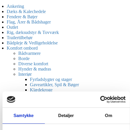
Ankering
Dæks & Kalechedele
Fendere & Bøjer
Flag, Årer & Bådshager
Outlet
Rig, dæksudstyr & Tovværk
Trailertilbehør
Bådpleje & Vedligeholdelse
Komfort ombord
Bådvarmere
Borde
Diverse komfort
Hynder & madras
Interiør
Fyrfadslygter og stager
Gaveartikler, Spil & Bøger
Klædekroge
Kop- & flaskeholdere
Måtter
Olielamper
Skibsklokker
Samtykke
Detaljer
Om
Teaktræs produkter
Ure & barometer
Service & tekstiler