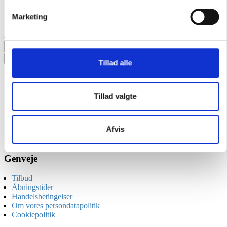
På lager (levering: 1-3 dage)
Marketing
149,00
DKK
Antal
stk.
Tillad alle
Beskrivelse
Specifikationer
Dimensioner
Tillad valgte
Download
Glas (Reserve) til 82.0010 og 82.0030
Afvis
Genveje
Tilbud
Åbningstider
Handelsbetingelser
Om vores persondatapolitik
Cookiepolitik