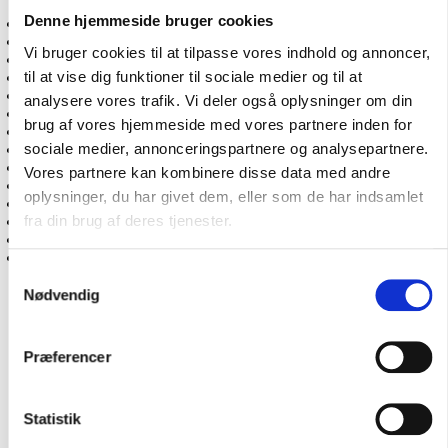
Stole & sæder
Denne hjemmeside bruger cookies
Pantry, Toilet & VVS
El & Batterier
Vi bruger cookies til at tilpasse vores indhold og annoncer,
Lanterner & Lys
til at vise dig funktioner til sociale medier og til at
Navigation, Radio & TV
Gaveidéer til sejleren
analysere vores trafik. Vi deler også oplysninger om din
Gavekort til Marineudstyr
brug af vores hjemmeside med vores partnere inden for
Helt friske nyheder i shoppen
sociale medier, annonceringspartnere og analysepartnere.
Vintage / Classic
Sejlertøj & Sko
Vores partnere kan kombinere disse data med andre
Sikkerhed & Badestiger
oplysninger, du har givet dem, eller som de har indsamlet
Vandsport & Fritid
fra din brug af deres tjenester.
Motordele & Tilbehør
Offeranoder
Styring & Motorkontrol
Samtykkevalg
Kontakt os
Nødvendig
Dhr lampeglas 2 x 210mm
Præferencer
Glas (Reserve) til 82.0010 og 82.0030
Statistik
1821220