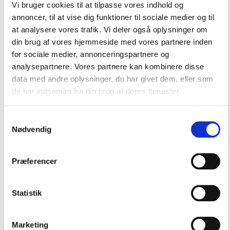
Klædekroge
Vi bruger cookies til at tilpasse vores indhold og
annoncer, til at vise dig funktioner til sociale medier og til
Kop- & flaskeholdere
at analysere vores trafik. Vi deler også oplysninger om
Måtter
din brug af vores hjemmeside med vores partnere inden
for sociale medier, annonceringspartnere og
Olielamper
analysepartnere. Vores partnere kan kombinere disse
Skibsklokker
data med andre oplysninger, du har givet dem, eller som
de har indsamlet fra din brug af deres tjenester.
Teaktræs produkter
Ure & barometer
Samtykkevalg
Nødvendig
Service & tekstiler
Stole & sæder
Præferencer
Lanterner & Lys
Motordele & Tilbehør
Statistik
Navigation, Radio & TV
Offeranoder
Marketing