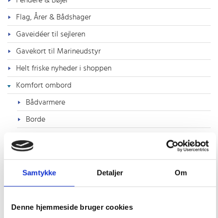
Fendere & Bøjer
Flag, Årer & Bådshager
Gaveidéer til sejleren
Gavekort til Marineudstyr
Helt friske nyheder i shoppen
Komfort ombord
Bådvarmere
Borde
Diverse komfort
Hynder & madras
Interiør
Samtykke
Detaljer
Om
Fyrfadslygter og stager
Gaveartikler, Spil & Bøger
Denne hjemmeside bruger cookies