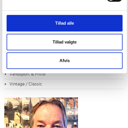
Outlet
Pantry, Toilet & VVS
Tillad alle
Rig, dæksudstyr & Tovværk
Sejlertøj & Sko
Tillad valgte
Sikkerhed & Badestiger
Styring & Motorkontrol
Afvis
Trailertilbehør
Vandsport & Fritid
Vintage / Classic