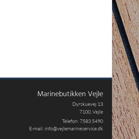
Marinebutikken Vejle
Dyrskuevej 13
7100, Vejle
Telefon: 7583 5490
E-mail: info@vejlemarineservice.dk