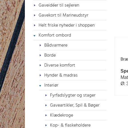
Gaveidéer til sejleren
Gavekort til Marineudstyr
Helt friske nyheder i shoppen
Komfort ombord
Bådvarmere
Borde
Bræ
Diverse komfort
Spe
Hynder & madras
Mat
Ø: 
Interiør
Fyrfadslygter og stager
Gaveartikler, Spil & Bøger
Klædekroge
Kop- & flaskeholdere