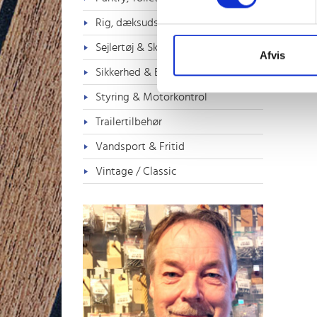
Rig, dæksudstyr & Tovværk
Sejlertøj & Sko
Afvis
Sikkerhed & Badestiger
Styring & Motorkontrol
Trailertilbehør
Vandsport & Fritid
Vintage / Classic