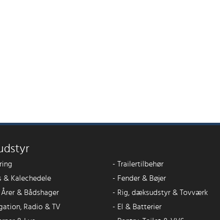
udstyr
ring
-
Trailertilbehør
 & Kalechedele
-
Fender & Bøjer
, Årer & Bådshager
-
Rig, dæksudstyr & Tovværk
gation, Radio & TV
-
El & Batterier