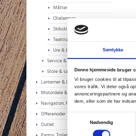
Måtter
Olielamper
Skibsklokker
Teaktræs produkter
Samtykke
Ure & barometer
Service & tekstiler
Denne hjemmeside bruger c
Stole & sæder
Vi bruger cookies til at tilpas
Lanterner & Lys
vores trafik. Vi deler også 
Motordele & Tilbehør
annonceringspartnere og anal
dem, eller som de har indsaml
Navigation, Radio & TV
Offeranoder
Samtykkevalg
Nødvendig
Outlet
Pantry, Toilet & VVS