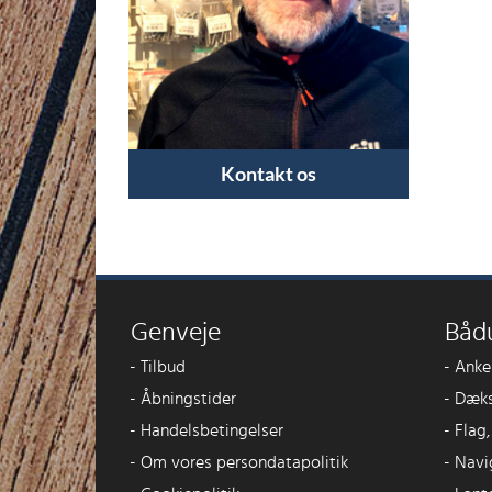
Kontakt os
Genveje
Båd
-
Tilbud
-
Anke
-
Åbningstider
-
Dæks
-
Handelsbetingelser
-
Flag
-
Om vores persondatapolitik
-
Navi