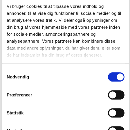
Kontakt os
Vi bruger cookies til at tilpasse vores indhold og
annoncer, til at vise dig funktioner til sociale medier og til
at analysere vores trafik. Vi deler også oplysninger om
din brug af vores hjemmeside med vores partnere inden
Dhr hankelampe olie rf 9878 olie
for sociale medier, annonceringspartnere og
analysepartnere. Vores partnere kan kombinere disse
data med andre oplysninger, du har givet dem, eller som
Olielampe med hank i rustfrit stål
de har indsamlet fra din brug af deres tjenester.
1820281
På lager (levering: 1-3 dage)
Samtykkevalg
1.279,00
DKK
Nødvendig
Præferencer
stk.
Statistik
Beskrivelse