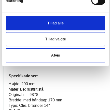
Marketing
Specifikationer
Dimensioner
Tillad alle
Download
Tillad valgte
Virkelig fin olielampe i rustfrit stål. 
Lampen giver et dejligt lys på bordet, men du kan 
Afvis
også nemt tage den med dig rundt på båden eller i 
sommerhuset.
Specifikationer:
Højde: 290 mm
Materiale:
rustfrit stål
Original nr.: 9878
Bredde: med håndtag: 170 mm
Type: Olie, brænder 14''