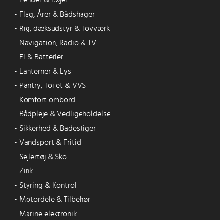
-
Fender & Bøjer
-
Flag, Årer & Bådshager
-
Rig, dæksudstyr & Tovværk
-
Navigation, Radio & TV
-
El & Batterier
-
Lanterner & Lys
-
Pantry, Toilet & VVS
-
Komfort ombord
-
Bådpleje & Vedligeholdelse
-
Sikkerhed & Badestiger
-
Vandsport & Fritid
-
Sejlertøj & Sko
-
Zink
-
Styring & Kontrol
-
Motordele & Tilbehør
-
Marine elektronik