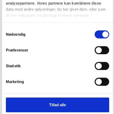
Borde
analysepartnere. Vores partnere kan kombinere disse
data med andre oplysninger, du har givet dem, eller som
Diverse komfort
de har indsamlet fra din brug af deres tjenester.
Hynder & madras
Interiør
Samtykkevalg
Nødvendig
Fyrfadslygter og stager
Gaveartikler, Spil & Bøger
Præferencer
Klædekroge
Kop- & flaskeholdere
Statistik
Måtter
Marketing
Olielamper
Skibsklokker
Teaktræs produkter
Tillad alle
Ure & barometer