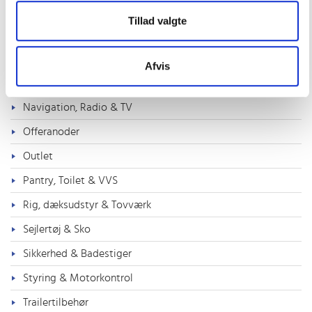
Service & tekstiler
Tillad valgte
Stole & sæder
Lanterner & Lys
Afvis
Motordele & Tilbehør
Navigation, Radio & TV
Offeranoder
Outlet
Pantry, Toilet & VVS
Rig, dæksudstyr & Tovværk
Sejlertøj & Sko
Sikkerhed & Badestiger
Styring & Motorkontrol
Trailertilbehør