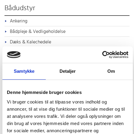
Bådudstyr
Ankering
Bådpleje & Vedligeholdelse
Dæks & Kalechedele
El & Batterier
Fendere & Bøjer
Samtykke
Detaljer
Om
Flag, Årer & Bådshager
Gaveidéer til sejleren
Denne hjemmeside bruger cookies
Gavekort til Marineudstyr
Vi bruger cookies til at tilpasse vores indhold og
Helt friske nyheder i shoppen
annoncer, til at vise dig funktioner til sociale medier og til
Komfort ombord
at analysere vores trafik. Vi deler også oplysninger om
din brug af vores hjemmeside med vores partnere inden
Bådvarmere
for sociale medier, annonceringspartnere og