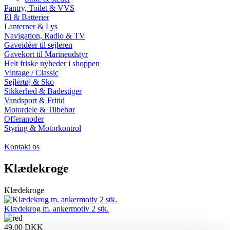
Pantry, Toilet & VVS
El & Batterier
Lanterner & Lys
Navigation, Radio & TV
Gaveidéer til sejleren
Gavekort til Marineudstyr
Helt friske nyheder i shoppen
Vintage / Classic
Sejlertøj & Sko
Sikkerhed & Badestiger
Vandsport & Fritid
Motordele & Tilbehør
Offeranoder
Styring & Motorkontrol
Kontakt os
Klædekroge
Klædekroge
Klædekrog m. ankermotiv 2 stk.
49,00
DKK