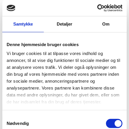
Tilføj til kurv
Læs mere
Klædekrog m. ratmotiv 2 stk.
Samtykke
Detaljer
Om
90,00
DKK
Tilføj til kurv
Læs mere
Denne hjemmeside bruger cookies
Klædekrog m. skibsmotiv 2 stk.
Vi bruger cookies til at tilpasse vores indhold og
annoncer, til at vise dig funktioner til sociale medier og til
90,00
DKK
Tilføj til kurv
at analysere vores trafik. Vi deler også oplysninger om
Læs mere
din brug af vores hjemmeside med vores partnere inden
for sociale medier, annonceringspartnere og
Messing knag lille dobbelt
analysepartnere. Vores partnere kan kombinere disse
97,00
DKK
data med andre oplysninger, du har givet dem, eller som
Tilføj til kurv
de har indsamlet fra din brug af deres tjenester.
Læs mere
Messingknage 3 dobb.
Samtykkevalg
229,00
DKK
Nødvendig
Tilføj til kurv