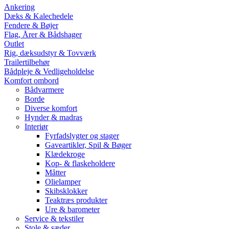
Ankering
Dæks & Kalechedele
Fendere & Bøjer
Flag, Årer & Bådshager
Outlet
Rig, dæksudstyr & Tovværk
Trailertilbehør
Bådpleje & Vedligeholdelse
Komfort ombord
Bådvarmere
Borde
Diverse komfort
Hynder & madras
Interiør
Fyrfadslygter og stager
Gaveartikler, Spil & Bøger
Klædekroge
Kop- & flaskeholdere
Måtter
Olielamper
Skibsklokker
Teaktræs produkter
Ure & barometer
Service & tekstiler
Stole & sæder